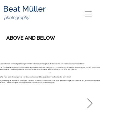
Beat Müller
photography
ABOVE AND BELOW
Was sähen wir, wenn wir gleichzeitig den Himmel über unserem Kopf und den Boden unter unseren Füssen sehen könnten?
Das Übereinanderlegen der beiden Blickrichtungen kreiert eine verschlungene Struktur von Ästen und Blättern. Diese mag erst bekannt erscheinen,
aber vertiefte Betrachtung offenbart eine versteckte und mysteriöse Welt und wir fragen uns: Was liegt dahinter?
***
What if we were focusing on the sky above our heads and the ground below our feet at the same time?
By combining the two views an intricate structure of branches and leaves is created. Whilst this might look familiar at first, further contemplation
reveals a hidden and mysterious world and we ask ourselves: What lies beyond?